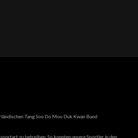
ederländischen Tang Soo Do Moo Duk Kwan Bund
portart zu betreiben. So konnten unsere Sportler in den