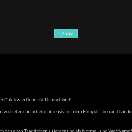
Archiv
oo Duk Kwan Bund e.V. Deutschland!
d vertreten und arbeitet intensiv mit dem Europäischen und Ni
 den alten Traditionen zu lehren und als Normal- und Wettkampfs