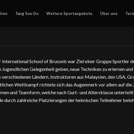
iten
Tang Soo Do
Weitere Sportangebote
Über uns
Ter
r International School of Brussels war Ziel einer Gruppe Sportle
 Jugendlichen Gelegenheit geben, neue Techniken zu erlernen und 
 verschiedenen Ländern. Instruktoren aus Malaysien, den USA, Gr
lichen Wettkampf richtete sich das Augenmerk vor allem auf die Ju
men und Teamform, welche nach Gurt- und Altersklasse unterteilt 
 durch zahlreiche Platzierungen der heimischen Teilnehmer belohnt.