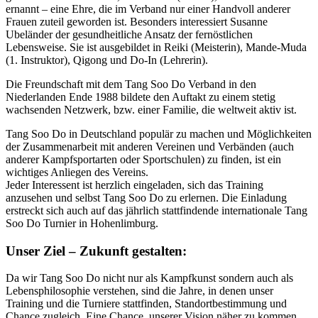
ernannt – eine Ehre, die im Verband nur einer Handvoll anderer
Frauen zuteil geworden ist. Besonders interessiert Susanne
Ubeländer der gesundheitliche Ansatz der fernöstlichen
Lebensweise. Sie ist ausgebildet in Reiki (Meisterin), Mande-Muda
(1. Instruktor), Qigong und Do-In (Lehrerin).
Die Freundschaft mit dem Tang Soo Do Verband in den
Niederlanden Ende 1988 bildete den Auftakt zu einem stetig
wachsenden Netzwerk, bzw. einer Familie, die weltweit aktiv ist.
Tang Soo Do in Deutschland populär zu machen und Möglichkeiten
der Zusammenarbeit mit anderen Vereinen und Verbänden (auch
anderer Kampfsportarten oder Sportschulen) zu finden, ist ein
wichtiges Anliegen des Vereins.
Jeder Interessent ist herzlich eingeladen, sich das Training
anzusehen und selbst Tang Soo Do zu erlernen. Die Einladung
erstreckt sich auch auf das jährlich stattfindende internationale Tang
Soo Do Turnier in Hohenlimburg.
Unser Ziel – Zukunft gestalten:
Da wir Tang Soo Do nicht nur als Kampfkunst sondern auch als
Lebensphilosophie verstehen, sind die Jahre, in denen unser
Training und die Turniere stattfinden, Standortbestimmung und
Chance zugleich. Eine Chance, unserer Vision näher zu kommen,