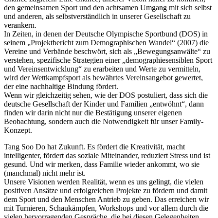
den gemeinsamen Sport und den achtsamen Umgang mit sich selbst
und anderen, als selbstverständlich in unserer Gesellschaft zu
verankern.
In Zeiten, in denen der Deutsche Olympische Sportbund (DOS) in
seinem „Projektbericht zum Demographischen Wandel“ (2007) die
Vereine und Verbände beschwört, sich als „Bewegungsanwälte“ zu
verstehen, spezifische Strategien einer „demographiesensiblen Sport
und Vereinsentwicklung“ zu erarbeiten und Werte zu vermitteln,
wird der Wettkampfsport als bewährtes Vereinsangebot gewertet,
der eine nachhaltige Bindung fördert.
Wenn wir gleichzeitig sehen, wie der DOS postuliert, dass sich die
deutsche Gesellschaft der Kinder und Familien „entwöhnt“, dann
finden wir darin nicht nur die Bestätigung unserer eigenen
Beobachtung, sondern auch die Notwendigkeit für unser Family-
Konzept.
Tang Soo Do hat Zukunft. Es fördert die Kreativität, macht
intelligenter, fördert das soziale Miteinander, reduziert Stress und ist
gesund. Und wir merken, dass Familie wieder ankommt, wo sie
(manchmal) nicht mehr ist.
Unsere Visionen werden Realität, wenn es uns gelingt, die vielen
positiven Ansätze und erfolgreichen Projekte zu fördern und damit
dem Sport und den Menschen Antrieb zu geben. Das erreichen wir
mit Turnieren, Schaukämpfen, Workshops und vor allem durch die
vielen hervorragenden Gespräche, die bei diesen Gelegenheiten