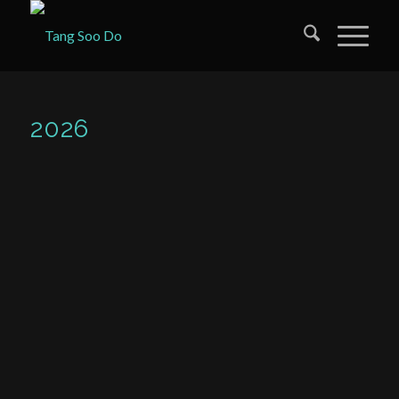
2026
Strandtraining Hook van Holland
Deutschlandpokal / Hagen Helfe