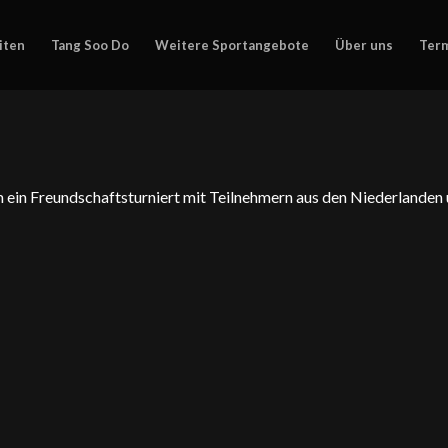
iten
Tang Soo Do
Weitere Sportangebote
Über uns
Ter
ein Freundschaftsturniert mit Teilnehmern aus den Niederlanden 