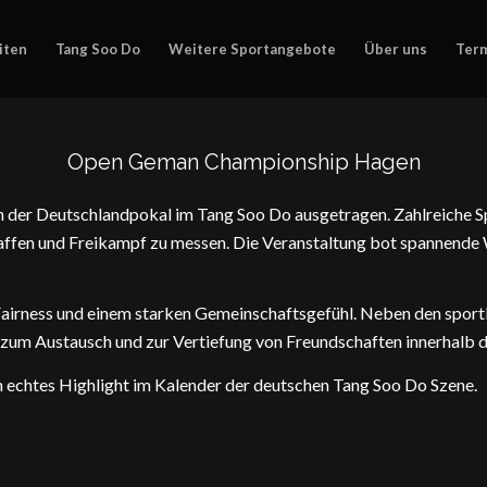
iten
Tang Soo Do
Weitere Sportangebote
Über uns
Ter
Open Geman Championship Hagen
der Deutschlandpokal im Tang Soo Do ausgetragen. Zahlreiche Sp
affen und Freikampf zu messen. Die Veranstaltung bot spannende
airness und einem starken Gemeinschaftsgefühl. Neben den sportl
t zum Austausch und zur Vertiefung von Freundschaften innerhalb
n echtes Highlight im Kalender der deutschen Tang Soo Do Szene.