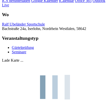
ICS herunterladen
Google Kalender
iCalendar
Office 365
Outlook
Live
Wo
Ralf Ubeländer Sportschule
Bachstraße 24a, Iserlohn, Nordrhein Westfalen, 58642
Veranstaltungstyp
Gürtelprüfung
Seminare
Lade Karte ...