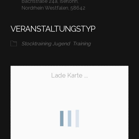
Bachstraße 24a, Iserlohn,
Nordrhein Westfalen, 58642
VERANSTALTUNGSTYP
Stocktraining Jugend
Training
Lade Karte ...