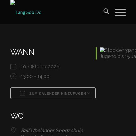
WANN
10. Oktober 2026
13:00 - 14:00
ZUM KALENDER HINZUFÜGEN
ICS herunterladen
Google Kalender
iCalendar
Office 365
Outlook Live
WO
Ralf Ubeländer Sportschule