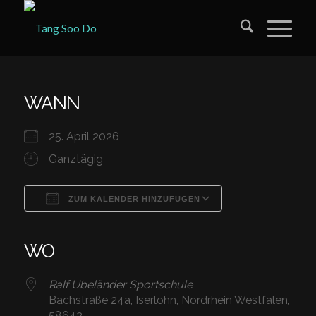
WANN
25. April 2026
Ganztägig
ZUM KALENDER HINZUFÜGEN
ICS herunterladen
Google Kalender
iCalendar
Office 365
Outlook Live
WO
Ralf Ubeländer Sportschule
Bachstraße 24a, Iserlohn, Nordrhein Westfalen,
58642