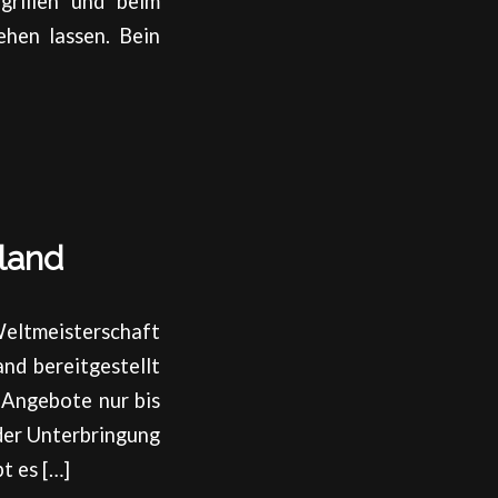
grillen und beim
hen lassen. Bein
land
Weltmeisterschaft
nd bereitgestellt
 Angebote nur bis
der Unterbringung
t es […]