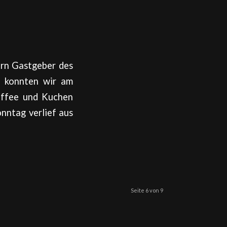
ern Gastgeber des
s konnten wir am
affee und Kuchen
nntag verlief aus
Seite 6 von 9