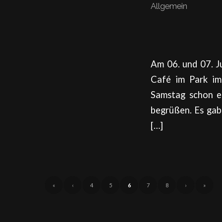
Allgemein
Am 06. und 07. J
Café im Park im
Samstag schon e
begrüßen. Es gab
[…]
«
‹
4
5
6
7
8
›
»