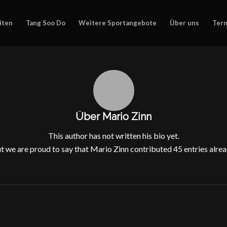
iten
Tang Soo Do
Weitere Sportangebote
Über uns
Ter
Über
Mario Zinn
This author has not written his bio yet.
t we are proud to say that
Mario Zinn
contributed 45 entries alrea