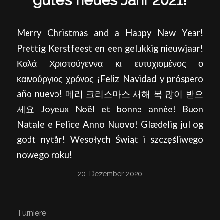
gutes neues Jahr 2021!
Merry Christmas and a Happy New Year!
Prettig Kerstfeest en een gelukkig nieuwjaar!
Καλά Χριστούγεννα κι ευτυχισμένος ο
καινούργιος χρόνος ¡Feliz Navidad y próspero
año nuevo! 메리 크리스마스 새해 복 많이 받으
세요 Joyeux Noël et bonne année! Buon
Natale e Felice Anno Nuovo! Glædelig jul og
godt nytår! Wesołych Świąt i szczęśliwego
nowego roku!
20. Dezember 2020
Turniere