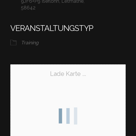
9JF6+P9 Iserlohn, Letmathe,
58642
VERANSTALTUNGSTYP
Training
Lade Karte ...