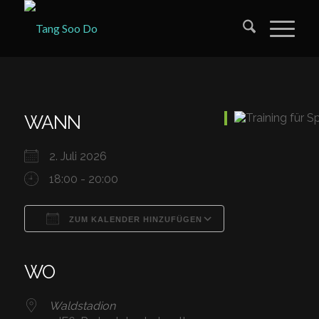
WANN
2. Juli 2026
18:00 - 20:00
ZUM KALENDER HINZUFÜGEN
ICS herunterladen
Google Kalender
iCalendar
Office 365
Outlook Live
WO
Waldstadion