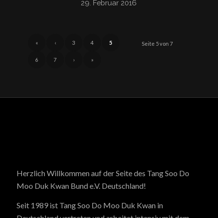
29. Februar 2016
«
‹
3
4
5
Seite 5 von 7
6
7
›
»
Herzlich Willkommen auf der Seite des Tang Soo Do
Moo Duk Kwan Bund e.V. Deutschland!
Seit 1989 ist Tang Soo Do Moo Duk Kwan in
Deutschland vertreten und arbeitet intensiv mit dem